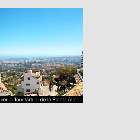
ver el Tour Virtual de la Planta Ático
"La Cabaña"